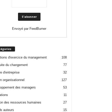
Envoyé par
FeedBurner
tégories
tions d'exercice du management
108
ite du changement
77
e d'entreprise
32
n organisationnel
127
loppement des managers
53
tions
11
on des ressources humaines
27
s auteurs
15