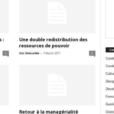
 :
Une double redistribution des
ressources de pouvoir
Ca
0
Eric Delavallée
-
7 March 2011
0
Condi
Condu
Cultur
Desig
Déve
Forma
Gesti
Retour à la managérialité
Grand