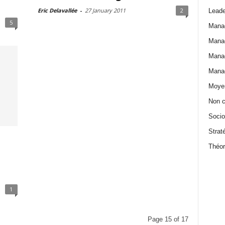
Eric Delavallée
-
27 January 2011
2
Leade
5
Manag
Manag
Manag
Manag
Moyen
Non c
Socio
Strat
Théor
1
Page 15 of 17