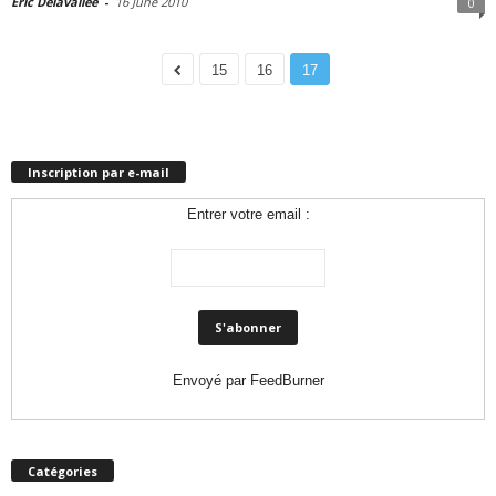
Eric Delavallée
-
16 June 2010
0
15
16
17
Inscription par e-mail
Entrer votre email :
Envoyé par
FeedBurner
Catégories